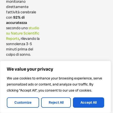
monitorano
direttamente
l’attività cerebrale
con
92% di
accuratezza
secondo uno
studio
su Nature Scientific
Reports
, rilevando la
sonnolenza 3-5
minuti prima del
colpo di sonno.
Oraigo, sviluppata a
We value your privacy
Padova in
collaborazione con
We use cookies to enhance your browsing experience, serve
l’
Università di
personalized ads or content, and analyze our traffic. By
Padova
, integra il
clicking "Accept All", you consent to our use of cookies.
monitoraggio EEG
con la compliance
del
regolamento
Customize
Reject All
Accept All
CE 561
, offrendo ai