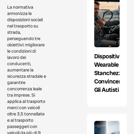
La normativa
armonizza le
disposizioni sociali
nel trasporto su
strada,
perseguendo tre
obiettivi: migliorare
le condizioni di
Dispositivo
lavoro dei
Wearable
conducenti,
aumentare la
Stanchezza:
sicurezza stradale e
Convincere
garantire
Gli Autisti
concorrenza leale
tra imprese. Si
applica al trasporto
merci con veicoli
oltre 3,5 tonnellate
e al trasporto
passeggeri con
veicoli da più di 9