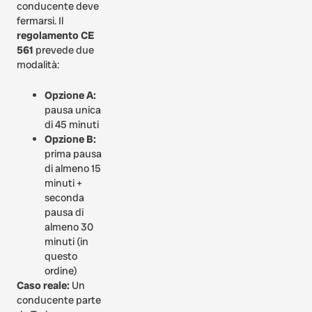
conducente deve
fermarsi. Il
regolamento CE
561
prevede due
modalità:
Opzione A:
pausa unica
di 45 minuti
Opzione B:
prima pausa
di almeno 15
minuti +
seconda
pausa di
almeno 30
minuti (in
questo
ordine)
Caso reale:
Un
conducente parte