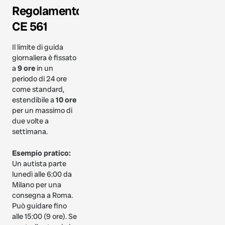
Regolamento
CE 561
Il limite di guida
giornaliera è fissato
a
9 ore
in un
periodo di 24 ore
come standard,
estendibile a
10 ore
per un massimo di
due volte a
settimana.
Esempio pratico:
Un autista parte
lunedì alle 6:00 da
Milano per una
consegna a Roma.
Può guidare fino
alle 15:00 (9 ore). Se