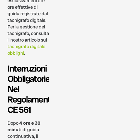
esclusivamente le
ore effettive di
guida registrate dal
tachigrafo digitale.
Per la gestione del
tachigrafo, consulta
il nostro articolo sul
tachigrafo digitale
obblighi
.
Interruzioni
Obbligatorie
Nel
Regolamento
CE 561
Dopo
4 ore e 30
minuti
di guida
continuativa, il