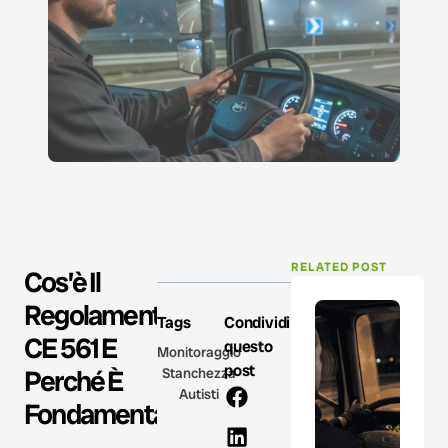
RELATED POST
Cos’è Il
Regolamento
Tags
Condividi
CE 561 E
questo
Monitoraggio
post
Perché È
Stanchezza
Autisti
Fondamentale