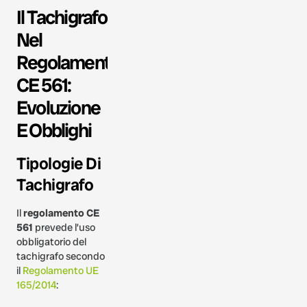
Il Tachigrafo
Nel
Regolamento
CE 561:
Evoluzione
E Obblighi
Tipologie Di
Tachigrafo
Il
regolamento CE
561
prevede l’uso
obbligatorio del
tachigrafo secondo
il
Regolamento UE
165/2014
: