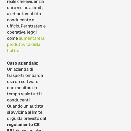
reale che evidenzia
chi è vicino ai limiti,
alert automatici a
conducente e
ufficio. Per strategie
operative, leggi
come
aumentare la
produttività della
flotta
.
Caso aziendale:
Un’azienda di
trasporti lombarda
usa un software
che monitora in
tempo reale tutti i
conducenti.
Quando un autista
si avvicina al limite
di guida previsto dal
regolamento CE
561
, riceve un alert