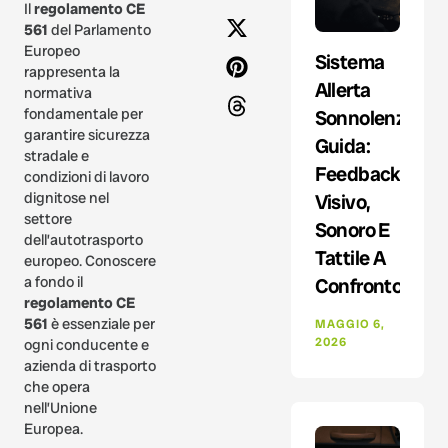
Il
regolamento CE
561
del Parlamento
Europeo
Sistema
rappresenta la
Allerta
normativa
fondamentale per
Sonnolenza
garantire sicurezza
Guida:
stradale e
Feedback
condizioni di lavoro
dignitose nel
Visivo,
settore
Sonoro E
dell’autotrasporto
Tattile A
europeo. Conoscere
a fondo il
Confronto
regolamento CE
561
è essenziale per
MAGGIO 6,
2026
ogni conducente e
azienda di trasporto
che opera
nell’Unione
Europea.