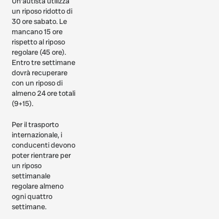
Un’autista utilizza
un riposo ridotto di
30 ore sabato. Le
mancano 15 ore
rispetto al riposo
regolare (45 ore).
Entro tre settimane
dovrà recuperare
con un riposo di
almeno 24 ore totali
(9+15).
Per il trasporto
internazionale, i
conducenti devono
poter rientrare per
un riposo
settimanale
regolare almeno
ogni quattro
settimane.