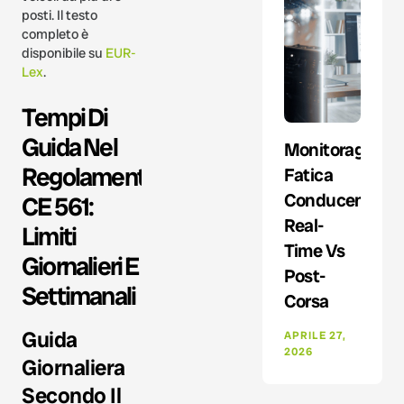
posti. Il testo
completo è
disponibile su
EUR-
Lex
.
Tempi Di
Guida Nel
Monitoraggio
Regolamento
Fatica
Conducente:
CE 561:
Real-
Limiti
Time Vs
Giornalieri E
Post-
Settimanali
Corsa
Guida
APRILE 27,
2026
Giornaliera
Secondo Il