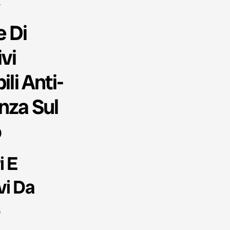
.
e Di
vi
li Anti-
nza Sul
o
i E
vi Da
o