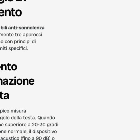
ento
abili anti-sonnolenza
lmente tre approcci
o con principi di
ti specifici.
ento
inazione
ta
pico misura
golo della testa. Quando
one superiore a 20-30 gradi
one normale, il dispositivo
custico (fino a 90 dB) o