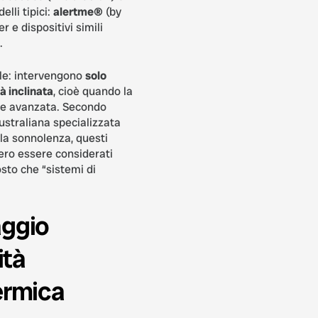
lli tipici:
alertme®
(by
r e dispositivi simili
.
le: intervengono
solo
à inclinata
, cioè quando la
se avanzata. Secondo
ustraliana specializzata
la sonnolenza, questi
ero essere considerati
osto che “sistemi di
ggio
ità
ermica