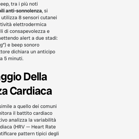
eep, tra i più noti
bili anti-sonnolenza
, si
 utilizza 8 sensori cutanei
tività elettrodermica
lli di consapevolezza e
ettendo alert a due stadi:
ng”) e beep sonoro
ttore dichiara un anticipo
a 5 minuti.
ggio Della
a Cardiaca
simile a quello dei comuni
itora il battito cardiaco
tivo analizza la variabilità
rdiaca (HRV — Heart Rate
tificare pattern tipici degli