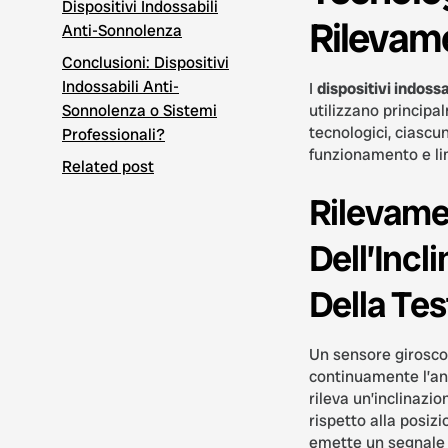
Dispositivi Indossabili
Rilevam
Anti-Sonnolenza
Conclusioni: Dispositivi
Indossabili Anti-
I
dispositivi indoss
Sonnolenza o Sistemi
utilizzano principa
tecnologici, ciascun
Professionali?
funzionamento e limi
Related post
Rilevam
Dell’Incl
Della Tes
Un sensore girosco
continuamente l’an
rileva un’inclinazi
rispetto alla posizi
emette un segnale a