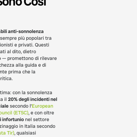
Sono Così
abili anti-sonnolenza
sempre più popolari tra
onisti e privati. Questi
i al dito, dietro
so — promettono di rilevare
chezza alla guida e di
nte prima che la
ritica.
tima: con la sonnolenza
a il
20% degli incidenti nel
iale
secondo l’
European
ouncil (ETSC)
, e con oltre
 infortunio
nel settore
inaggio in Italia secondo
sta Tir)
, qualsiasi