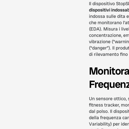
Il dispositivo StopSl
dispositivi indossa
indossa sulle dita e
che monitorano l’at
(EDA). Misura i live
concentrazione, em
vibrazione (“warni
(“danger”). Il produ
di rilevamento fino 
Monitora
Frequenz
Un sensore ottico, 
fitness tracker, mon
dal polso. Il disposi
della frequenza ca
Variability) per iden