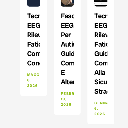
Tecnologia
Fascia
Tecnologia
EEG
EEG
EEG
Rilevamento
Per
Rilevamen
Fatica:
Autisti:
Fatica:
Confronto
Guida
Guida
Concorrenti
Completa
Completa
E
Alla
MAGGIO
Alternative
Sicurezza
6,
2026
Stradale
FEBBRAIO
19,
GENNAIO
2026
6,
2026