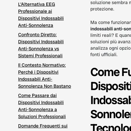
soluzione sembra m
L’Alternativa EEG
protezione.
Professionale ai
Dispositivi Indossabili
Ma come funzionan
Anti-Sonnolenza
indossabili anti-so
Confronto Diretto:
limiti reali? E quan
Dispositivi Indossabili
soluzioni più avan
analizza ogni opzion
Anti-Sonnolenza vs
fonti ufficiali.
Sistemi Professionali
Il Contesto Normativo:
Come Fu
Perché i Dispositivi
Indossabili Anti-
Dispositi
Sonnolenza Non Bastano
Come Passare dai
Indossabi
Dispositivi Indossabili
Anti-Sonnolenza a
Sonnole
Soluzioni Professionali
Tecnolog
Domande Frequenti sui