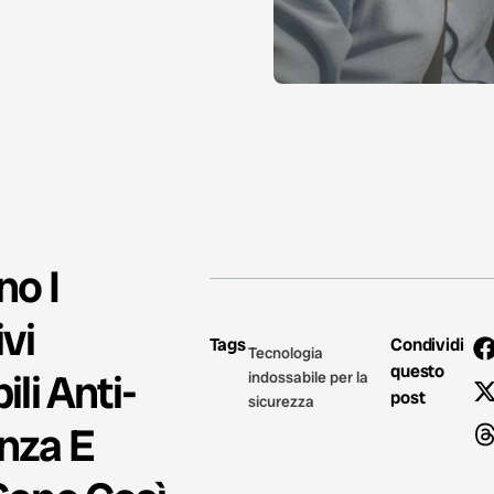
no I
vi
Tags
Condividi
Tecnologia
questo
li Anti-
indossabile per la
post
sicurezza
nza E