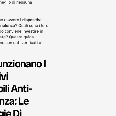
eglio di nessuna
o davvero i
dispositivi
nnolenza
? Quali sono i loro
do conviene investire in
zate? Questa guida
e con dati verificati e
nzionano I
vi
li Anti-
nza: Le
ie Di