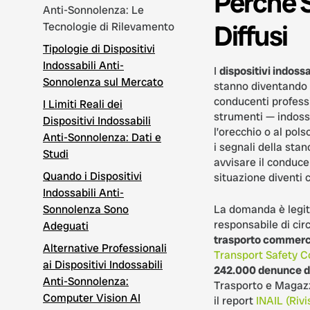
Perché 
Anti-Sonnolenza: Le
Diffusi
Tecnologie di Rilevamento
Tipologie di Dispositivi
Indossabili Anti-
I
dispositivi indoss
Sonnolenza sul Mercato
stanno diventando 
conducenti professi
I Limiti Reali dei
strumenti — indossat
Dispositivi Indossabili
l’orecchio o al pol
Anti-Sonnolenza: Dati e
i segnali della stan
Studi
avvisare il conduce
Quando i Dispositivi
situazione diventi c
Indossabili Anti-
Sonnolenza Sono
La domanda è legit
responsabile di circ
Adeguati
trasporto commerc
Alternative Professionali
Transport Safety C
ai Dispositivi Indossabili
242.000 denunce di
Anti-Sonnolenza:
Trasporto e Magazz
Computer Vision AI
il report
INAIL (Rivi