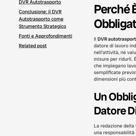
DVR Autotrasporto
Perché 
Conclusione: il DVR
Autotrasporto come
Obbligat
Strumento Strategico
Fonti e Approfondimenti
Il
DVR autotraspor
Related post
datore di lavoro ind
nell’attività, ne val
misure per ridurli.
che impiegano lavo
semplificate previst
dimensioni più con
Un Obbli
Datore D
La redazione della 
una responsabilità 