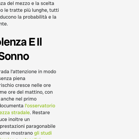
nza del mezzo e la scelta
o le tratte più lunghe, tutti
ducono la probabilità e la
nte.
enza E Il
 Sonno
ada l’attenzione in modo
 senza piena
rischio cresce nelle ore
ime ore del mattino, con
a anche nel primo
 documenta
l’osservatorio
rezza stradale
. Restare
uce inoltre un
prestazioni paragonabile
, come mostrano
gli studi