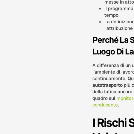
messe in atto
Il programma 
tempo.
La definizion
l’attribuzione 
Perché La S
Luogo Di L
A differenza di un 
l’ambiente di lavo
continuamente. Que
autotrasporto
più c
della fatica ancora 
quadro sul
monitora
conducente
.
I Rischi 