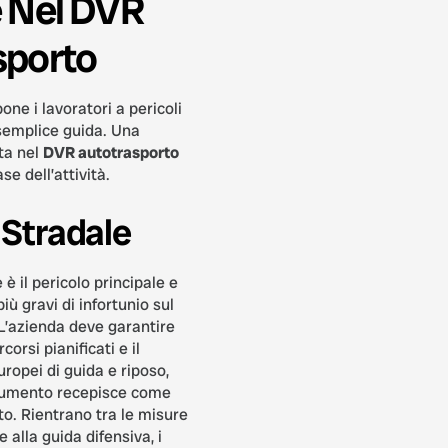
e Nel DVR
sporto
one i lavoratori a pericoli
 semplice guida. Una
ta nel
DVR autotrasporto
se dell’attività.
o Stradale
 è il pericolo principale e
più gravi di infortunio sul
 L’azienda deve garantire
rcorsi pianificati e il
europei di guida e riposo,
ocumento recepisce come
to. Rientrano tra le misure
 alla guida difensiva, i