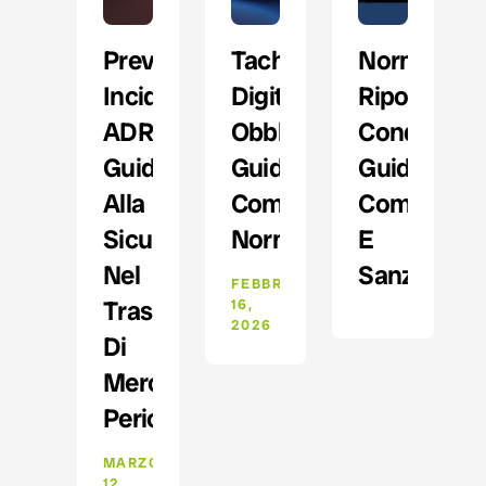
Prevenzione
Tachigrafo
Normativa
Incidenti
Digitale
Riposo
ADR:
Obblighi:
Conducenti
Guida
Guida
Guida
Alla
Completa
Completa
Sicurezza
Normativa
E
Nel
Sanzioni
FEBBRAIO
Trasporto
16,
2026
Di
Merci
Pericolose
MARZO
12,