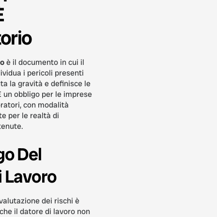
È
orio
to
è il documento in cui il
ividua i pericoli presenti
uta la gravità e definisce le
 È un obbligo per le imprese
ratori, con modalità
e per le realtà di
tenute.
go Del
i Lavoro
valutazione dei rischi è
che il datore di lavoro non