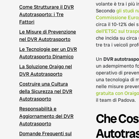
volante è tra i più i
Come Strutturare il DVR
Secondo
gli studi n
Autotrasporto: i Tre
Commissione Euro
Fattori
circa il 10-12% dei s
dell’ETSC sul tras
Le Misure di Prevenzione
che incida su circa
nel DVR Autotrasporto
tre tra i veicoli pro
Le Tecnologie per un DVR
Autotrasporto Dinamico
Un
DVR autotraspo
un adempimento fo
La Soluzione Oraigo nel
operativo di preve
DVR Autotrasporto
una tecnologia di m
Costruire una Cultura
nelle misure preve
della Sicurezza nel DVR
gratuita con Oraig
Autotrasporto
il team di Padova.
Responsabilità e
Che Cos’
Aggiornamento del DVR
Autotrasporto
Autotra
Domande Frequenti sul