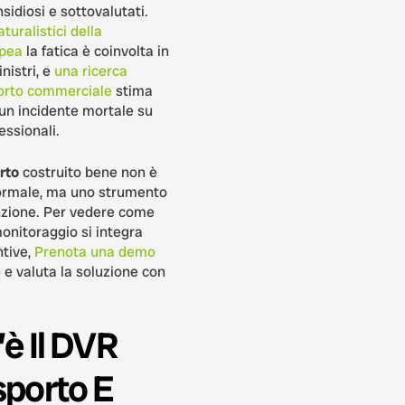
nsidiosi e sottovalutati.
aturalistici della
pea
la fatica è coinvolta in
inistri, e
una ricerca
porto commerciale
stima
 un incidente mortale su
fessionali.
rto
costruito bene non è
rmale, ma uno strumento
nzione. Per vedere come
onitoraggio si integra
ntive,
Prenota una demo
o
e valuta la soluzione con
è Il DVR
sporto E